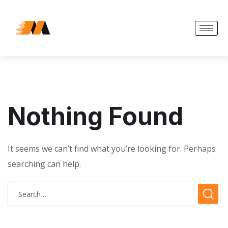
X
Accueil
Transport
Achat & vente
Nothing Found
Informatique
Bureau d’étude
It seems we can’t find what you’re looking for. Perhaps
searching can help.
Formation
Fondation