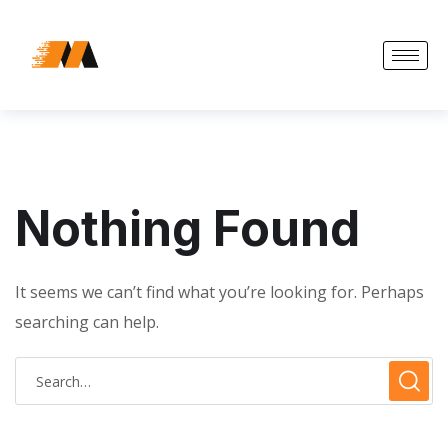
X
Accueil
Transport
Achat & vente
Nothing Found
Informatique
Bureau d’étude
It seems we can’t find what you’re looking for. Perhaps
searching can help.
Formation
Fondation